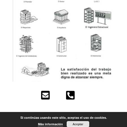


Si continúas usando este sitio, aceptas el uso de cookies.
Más información
Aceptar